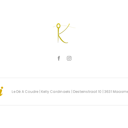
Le Dé A Coudre | Kelly Cardinaels | Desteinstraat 10 | 3631 Maas