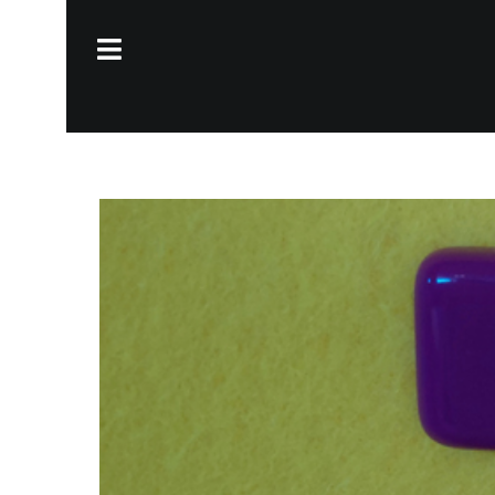
Ga
naar
Toggle
inhoud
Navigation
HOME
OVER KELLY
RETOUCHES
KNUFFELS OP MAAT
SHOP
BLOG